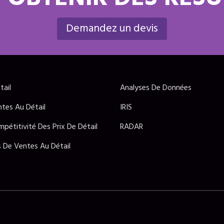
 OBTENIR DES RÉS
Demandez un devis
tail
Analyses De Données
tes Au Détail
IRIS
mpétitivité Des Prix De Détail
RADAR
s De Ventes Au Détail