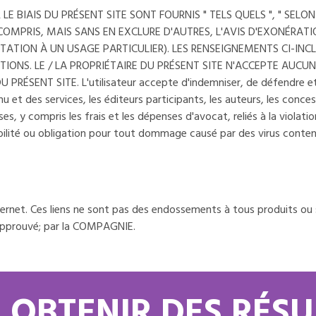
E BIAIS DU PRÉSENT SITE SONT FOURNIS " TELS QUELS ", " SELON
 COMPRIS, MAIS SANS EN EXCLURE D'AUTRES, L'AVIS D'EXONÉRAT
TATION À UN USAGE PARTICULIER). LES RENSEIGNEMENTS CI-INC
TIONS. LE / LA PROPRIÉTAIRE DU PRÉSENT SITE N'ACCEPTE AUC
NT SITE. L'utilisateur accepte d'indemniser, de défendre et de 
u et des services, les éditeurs participants, les auteurs, les conc
s, y compris les frais et les dépenses d'avocat, reliés à la violatio
bilité ou obligation pour tout dommage causé par des virus contenus
Internet. Ces liens ne sont pas des endossements à tous produits ou
 approuvé; par la COMPAGNIE.