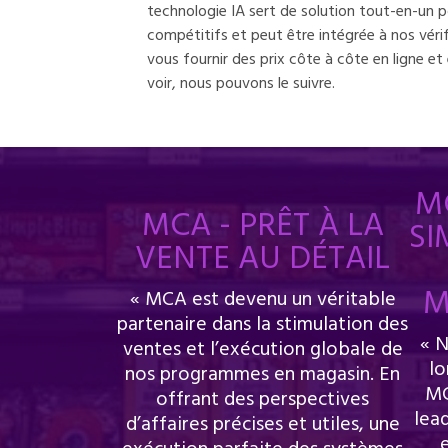
technologie IA sert de solution tout-en-un po
compétitifs et peut être intégrée à nos vérif
vous fournir des prix côte à côte en ligne et
voir, nous pouvons le suivre.
M
MCA - PRÊT À LA
SI
VENTE AU DÉTAIL
M
« MCA est devenu un véritable
partenaire dans la stimulation des
« N
ventes et l’exécution globale de
lo
nos programmes en magasin. En
MC
offrant des perspectives
lea
d’affaires précises et utiles, une