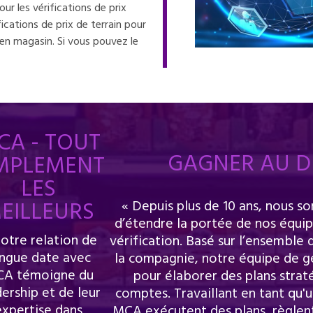
ur les vérifications de prix
ications de prix de terrain pour
 en magasin. Si vous pouvez le
CA - TOUT
GAGNER AU D
MPLEMENT
LES
EILLEURS
« Depuis plus de 10 ans, nous 
d’étendre la portée de nos équi
otre relation de
vérification. Basé sur l’ensemble 
ngue date avec
la compagnie, notre équipe de g
A témoigne du
pour élaborer des plans strat
dership et de leur
comptes. Travaillant en tant qu'
expertise dans
MCA exécutent des plans, règlent 