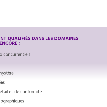
NT QUALIFIÉS DANS LES DOMAINES
ENCORE :
ix concurrentiels
 mystère
ées
détail et de conformité
otographiques