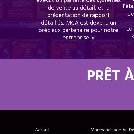
exécution parfaite des systèmes
l’él
de vente au détail, et la
de
présentation de rapport
détaillés, MCA est devenu un
coh
précieux partenaire pour notre
entreprise. »
PRÊT À
Accueil
Marchandisage Au Dé